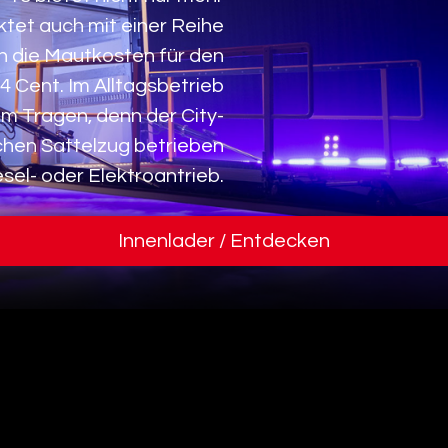
tet auch mit einer Reihe
n die Mautkosten für den
,4 Cent. Im Alltagsbetrieb
um Tragen, denn der City-
ichen Sattelzug betrieben
sel- oder Elektroantrieb.
Innenlader / Entdecken