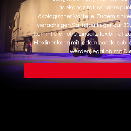
Ladekapazität, sondern punk
ökologischer Vorteile. Zudem sinke
vierachsigen Sattelauflieger auf 32
kommt die hohe Einsatzflexibilität z
Flexliner kann mit jedem handelsübl
werden, egal ob mit Die