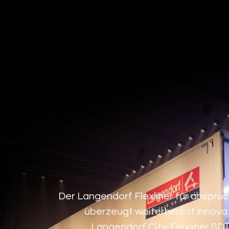
Der Langendorf Flexliner für anspru
überzeugt weiterhin mit innova
Langendorf City-Flexliner SDT